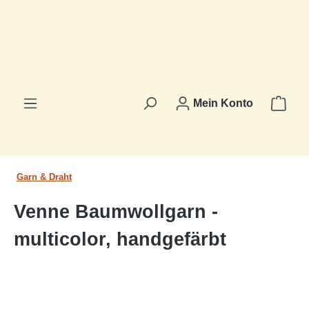
alt springen
Ware
Mein Konto
Garn & Draht
Venne Baumwollgarn -
multicolor, handgefärbt
Bildergalerie überspringen