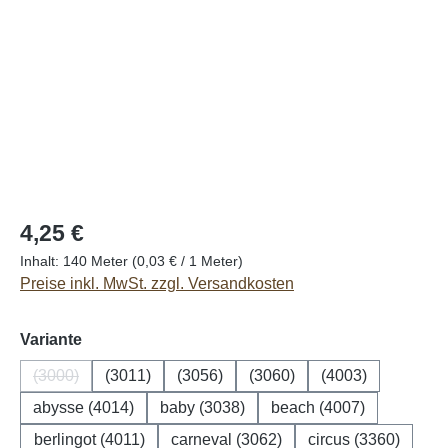
4,25 €
Inhalt:
140 Meter
(0,03 € / 1 Meter)
Preise inkl. MwSt. zzgl. Versandkosten
auswählen
Variante
(3000)
(3011)
(3056)
(3060)
(4003)
(Diese Option ist zurzeit nicht verfügbar.)
abysse (4014)
baby (3038)
beach (4007)
berlingot (4011)
carneval (3062)
circus (3360)