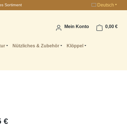
Deutsch
es Sortiment
Ware
Mein Konto
0,00 €
tur
Nützliches & Zubehör
Klöppel
 €