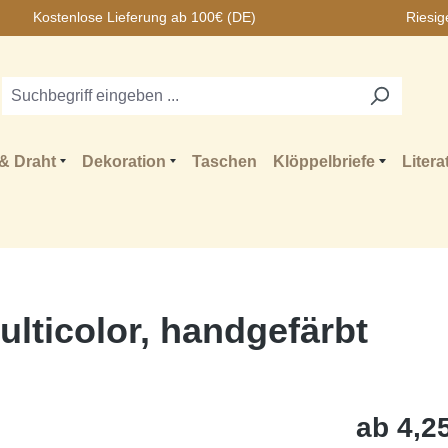
Kostenlose Lieferung ab 100€ (DE)
Riesig
& Draht
Dekoration
Taschen
Klöppelbriefe
Litera
lticolor, handgefärbt
ab
4,25