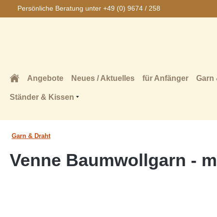
Persönliche Beratung unter +49 (0) 9674 / 258
springen
Zur Hauptnavigation springen
Angebote
Neues / Aktuelles
für Anfänger
Garn 
Ständer & Kissen
Garn & Draht
Venne Baumwollgarn - mu
Bildergalerie überspringen