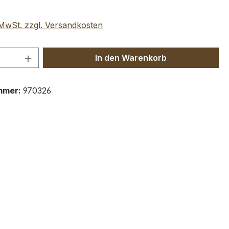
. MwSt. zzgl. Versandkosten
 Anzahl: Gib den gewünschten Wert ein 
In den Warenkorb
mmer:
970326