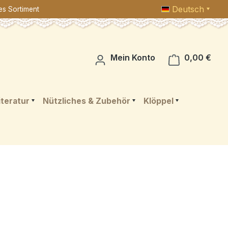
Deutsch
es Sortiment
Ware
Mein Konto
0,00 €
iteratur
Nützliches & Zubehör
Klöppel