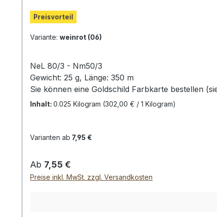
Preisvorteil
Variante:
weinrot (06)
NeL 80/3 - Nm50/3
Gewicht: 25 g, Länge: 350 m
Sie können eine Goldschild Farbkarte bestellen (s
(Leider ist eine originalgetreue Darstellung der F
Inhalt:
0.025 Kilogram
(302,00 € / 1 Kilogram)
Varianten ab
7,95 €
Regulärer Preis:
Ab
7,55 €
Preise inkl. MwSt. zzgl. Versandkosten