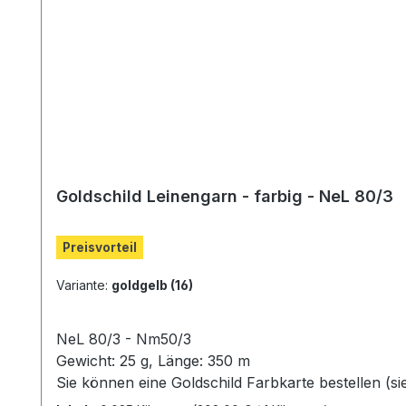
Goldschild Leinengarn - farbig - NeL 80/3
Preisvorteil
Variante:
goldgelb (16)
NeL 80/3 - Nm50/3
Gewicht: 25 g, Länge: 350 m
Sie können eine Goldschild Farbkarte bestellen (s
(Leider ist eine originalgetreue Darstellung der F