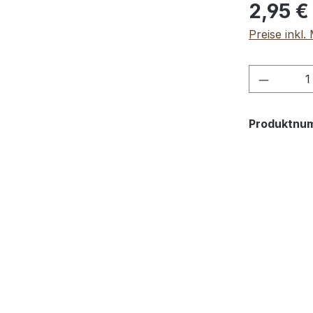
2,95 €
Preise inkl
Produkt
Produktnu