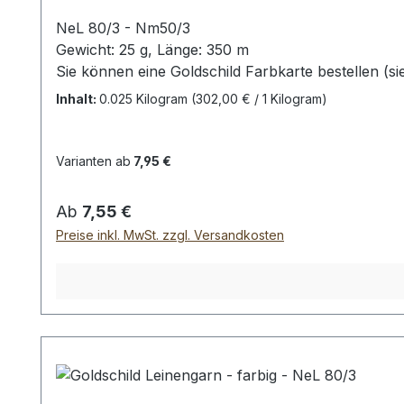
NeL 80/3 - Nm50/3
Gewicht: 25 g, Länge: 350 m
Sie können eine Goldschild Farbkarte bestellen (s
(Leider ist eine originalgetreue Darstellung der F
Inhalt:
0.025 Kilogram
(302,00 € / 1 Kilogram)
Varianten ab
7,95 €
Regulärer Preis:
Ab
7,55 €
Preise inkl. MwSt. zzgl. Versandkosten