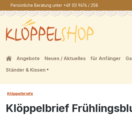
Persönliche Beratung unter +49 (0) 9674 / 258
springen
Zur Hauptnavigation springen
Angebote
Neues / Aktuelles
für Anfänger
Ga
Ständer & Kissen
Klöppelbriefe
Klöppelbrief Frühlingsb