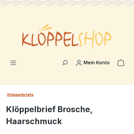
alt springen
Ware
Mein Konto
Klöppelbriefe
Klöppelbrief Brosche,
Haarschmuck